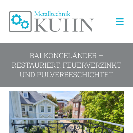
Zum
Inhalt
springen
Tog
Nav
Startseite
BALKONGELÄNDER –
RESTAURIERT, FEUERVERZINKT
Hausservice
UND PULVERBESCHICHTET
Gewerbeservice
Balkon Wintergarten
Schweißservice